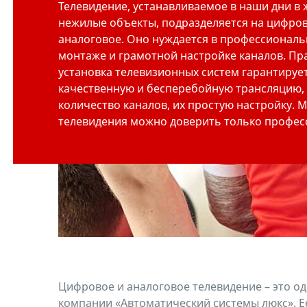
Телевидение, устанавливаемое в наши дни в 
нежилые объекты, подразделяется на цифров
аналоговое. Оно нуждается в профессионал
монтаже и грамотной настройке каналов. Пр
установка телевизионных систем гарантируе
качественную и бесперебойную трансляцию,
количество каналов, их простую настройку. 
телевидения можно доверить только профес
Цифровое и аналоговое телевидение – это од
компании «Автоматический системы люкс». Ее