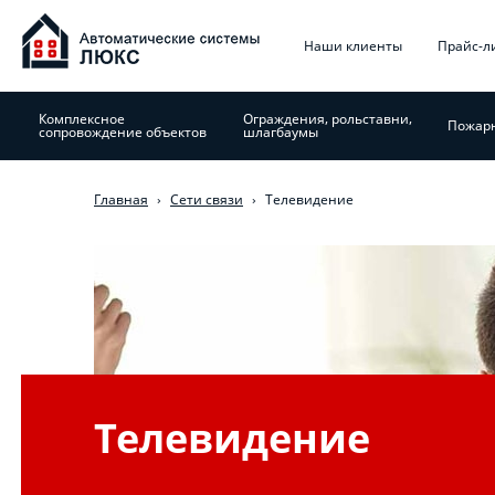
Jump
Главное
to
Наши клиенты
Прайс-л
navigation
меню
Комплексное
Ограждения, рольставни,
Пожарн
сопровождение объектов
шлагбаумы
Главная
›
Сети связи
›
Телевидение
Вы
здесь
Телевидение