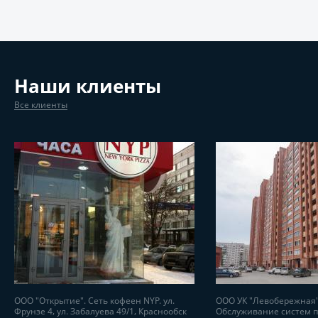
Наши клиенты
Все клиенты
ООО "Открытие". Сеть кофеен NYP. ул.
ООО УК "Левобережная"
Фрунзе 4, ул. Забалуева 49/1, Краснообск
Обслуживание систем 